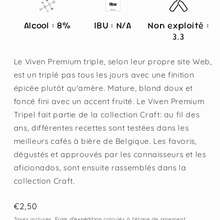
Alcool : 8%
IBU : N/A
Non exploité :
3.3
Le Viven Premium triple, selon leur propre site Web,
est un triplé pas tous les jours avec une finition
épicée plutôt qu'amère. Mature, blond doux et
foncé fini avec un accent fruité. Le Viven Premium
Tripel fait partie de la collection Craft: au fil des
ans, différentes recettes sont testées dans les
meilleurs cafés à bière de Belgique. Les favoris,
dégustés et approuvés par les connaisseurs et les
aficionados, sont ensuite rassemblés dans la
collection Craft.
Prix
€2,50
habituel
Taxes incluses.
Frais d'expédition
calculés à l'étape de paiement.