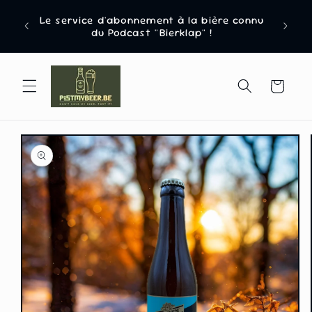
et
passer
Le service d'abonnement à la bière connu
Défin
au
du Podcast "Bierklap" !
contenu
Panier
Passer aux
informations
produits