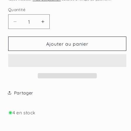
Quantité
Réduire
Augmenter
la
la
quantité
quantité
de
de
Ajouter au panier
Viven
Viven
Premium
Premium
Triple
Triple
Partager
4 en stock