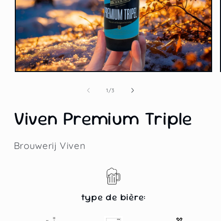
Ouvrir
le
média
de
1
/
3
1
dans
Viven Premium Triple
une
fenêtre
modale
Brouwerij Viven
type de bière: