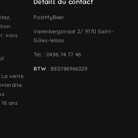
Détails du contact
itez,
PostMyBeer
tion.
Varenbergstraat 2/ 9170 Saint-
r, vous
Gilles-Waas
Tél. : 0496 74 77 46
ol
BTW
: BE0788966029
. La vente
interdite.
us
 16 ans