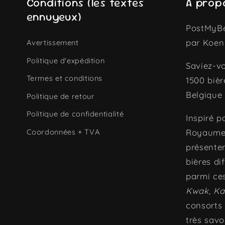
Conditions (les textes
A prop
ennuyeux)
PostMyBe
par Koen
Avertissement
Politique d'expédition
Saviez-vo
Termes et conditions
1500 bièr
Belgique 
Politique de retour
Politique de confidentialité
Inspiré p
Coordonnées + TVA
Royaume-
présente
bières di
parmi ce
Kwak, Ka
consorts 
très savo