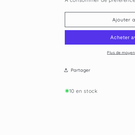
de
de
Abeiges
Abeiges
Ajouter 
Plus de moyen
Partager
10 en stock