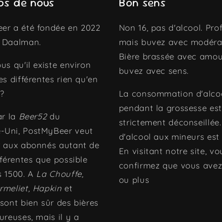
os de nous
Bon sens
er a été fondée en 2022
Non 16, pas d'alcool. Prof
 Daalman.
mais buvez avec modéra
Bière brassée avec amou
us qu'il existe environ
buvez avec sens.
es différentes rien qu'en
?
La consommation d'alco
pendant la grossesse est
ar la
Beer52
du
strictement déconseillée
Uni, PostMyBeer veut
d'alcool aux mineurs est 
r aux abonnés autant de
En visitant notre site, vo
fférentes que possible
confirmez que vous avez
s 1500. A
La Chouffe,
ou plus
rmeliet, Hapkin
et
sont bien sûr des bières
ureuses, mais il y a