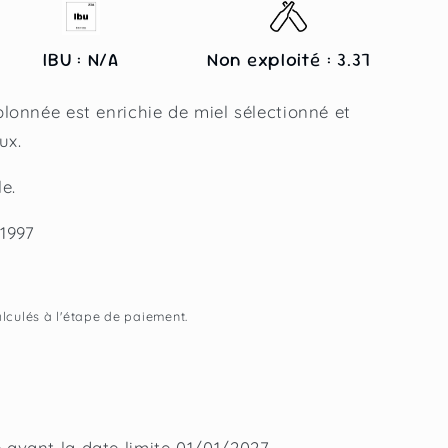
IBU : N/A
Non exploité : 3.37
lonnée est enrichie de miel sélectionné et
ux.
e.
 1997
lculés à l'étape de paiement.
avant la date limite
01/01/2027