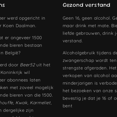
ns
Gezond verstand
er werd opgericht in
Geen 16, geen alcohol. Ge
r Koen Daalman.
maar drink met mate. Bi
liefde gebrouwen, drink 
at er ongeveer 1500
verstand.
ende bieren bestaan
 in België?
Alcoholgebruik tijdens d
zwangerschap wordt ten
eerd door
Beer52
uit het
strengste afgeraden. Het
Koninkrijk wil
verkopen van alcohol a
er abonnees laten
minderjarigen is verbode
ken met zoveel mogelijk
het bezoeken van onze s
ende bieren van die 1500.
bevestig je dat je 16 of 
houffe, Kwak, Karmeliet,
bent
 dergelijke zijn