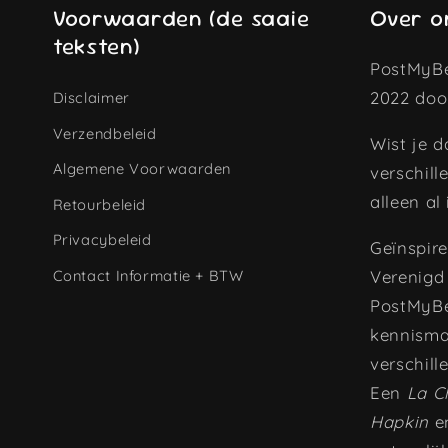
Voorwaarden (de saaie
Over o
teksten)
PostMyBe
2022 doo
Disclaimer
Verzendbeleid
Wist je d
Algemene Voorwaarden
verschill
alleen al
Retourbeleid
Privacybeleid
Geïnspir
Contact Informatie + BTW
Verenigd 
PostMyBe
kennisma
verschill
Een
La C
Hapkin
en