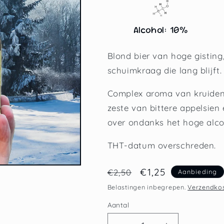
Alcohol: 10%
Blond bier van hoge gisting,
schuimkraag die lang blijft.
Complex aroma van kruiden (kr
zeste van bittere appelsien 
over ondanks het hoge alco
THT-datum overschreden.
Normale
Aanbiedingsprijs
€1,25
€2,50
Aanbieding
prijs
Belastingen inbegrepen.
Verzendko
Aantal