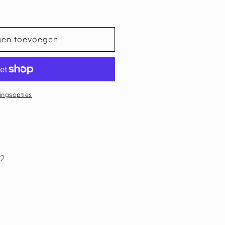
gen toevoegen
ingsopties
 2