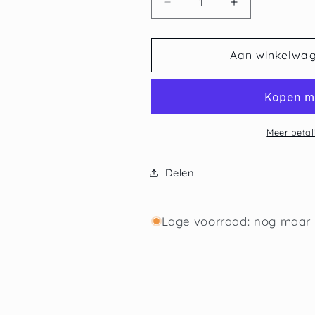
Aantal
Aantal
verlagen
verhogen
voor
voor
Schalkse
Schalkse
Aan winkelwa
10
10
Tripel
Tripel
Meer betal
Delen
Lage voorraad: nog maar