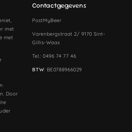
Contactgegevens
niet,
PostMyBeer
er met
Varenbergstraat 2/ 9170 Sint-
je met
Gillis-Waas
Tel.: 0496 74 77 46
e
BTW
: BE0788966029
an
n. Door
ite
ouder