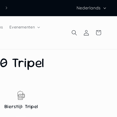
T
Nederlands
a
a
ns
Evenementen
Inloggen
Winkelwagen
l
0 Tripel
Bierstijl: Tripel