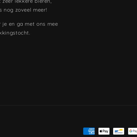
k zeer lekkere bieren,
s nog zoveel meer!
 je en ga met ons mee
kkingstocht.
Betaalmethoden