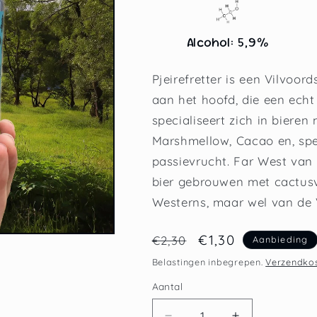
Alcohol: 5,9%
Pjeirefretter is een Vilvoor
aan het hoofd, die een echt
specialiseert zich in biere
Marshmellow, Cacao en, spe
passievrucht. Far West van b
bier gebrouwen met cactusv
Westerns, maar wel van de 
Normale
Aanbiedingsprijs
€1,30
€2,30
Aanbieding
prijs
Belastingen inbegrepen.
Verzendko
Aantal