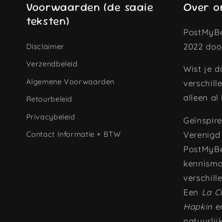
Voorwaarden (de saaie
Over o
teksten)
PostMyBe
2022 doo
Disclaimer
Verzendbeleid
Wist je d
Algemene Voorwaarden
verschill
alleen al
Retourbeleid
Privacybeleid
Geïnspir
Contact Informatie + BTW
Verenigd 
PostMyBe
kennisma
verschill
Een
La C
Hapkin
en
natuurlij