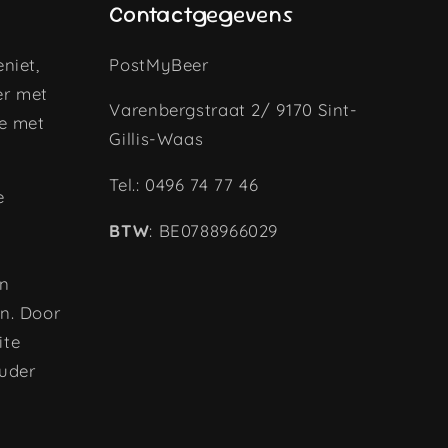
Contactgegevens
niet,
PostMyBeer
er met
Varenbergstraat 2/ 9170 Sint-
je met
Gillis-Waas
Tel.: 0496 74 77 46
e
BTW
: BE0788966029
an
n. Door
ite
ouder