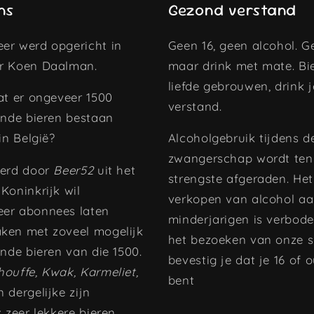
ns
Gezond verstand
er werd opgericht in
Geen 16, geen alcohol. Ge
r Koen Daalman.
maar drink met mate. Bi
liefde gebrouwen, drink 
at er ongeveer 1500
verstand.
ende bieren bestaan
 in België?
Alcoholgebruik tijdens d
zwangerschap wordt ten
eerd door
Beer52
uit het
strengste afgeraden. Het
Koninkrijk wil
verkopen van alcohol a
er abonnees laten
minderjarigen is verbode
ken met zoveel mogelijk
het bezoeken van onze s
ende bieren van die 1500.
bevestig je dat je 16 of 
houffe, Kwak, Karmeliet,
bent
 dergelijke zijn
k zeer lekkere bieren,