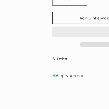
Aantal
Aantal
verlagen
verhogen
voor
voor
Far
Far
Aan winkelwa
West
West
Delen
6 op voorraad