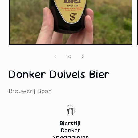
Media
1
openen
van
1
/
3
in
modaal
Donker Duivels Bier
Brouwerij Boon
Bierstijl:
Donker
Speciaalbier