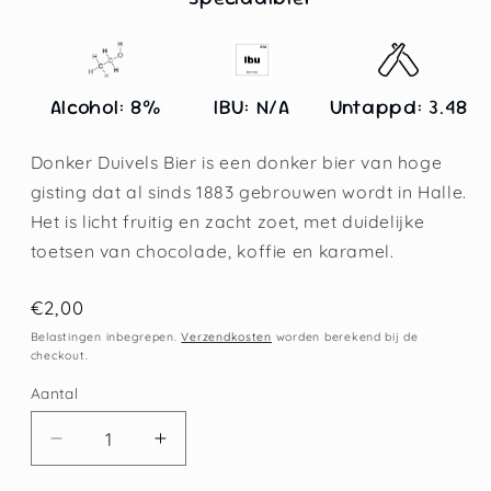
Alcohol: 8%
IBU: N/A
Untappd: 3.48
Donker Duivels Bier is een donker bier van hoge
gisting dat al sinds 1883 gebrouwen wordt in Halle.
Het is licht fruitig en zacht zoet, met duidelijke
toetsen van chocolade, koffie en karamel.
Normale
€2,00
prijs
Belastingen inbegrepen.
Verzendkosten
worden berekend bij de
checkout.
Aantal
Aantal
Aantal
verlagen
verhogen