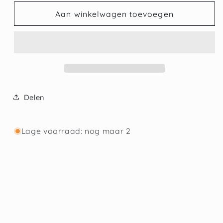
voor
voor
Donker
Donker
Aan winkelwagen toevoegen
Duivels
Duivels
Bier
Bier
Delen
Lage voorraad: nog maar 2