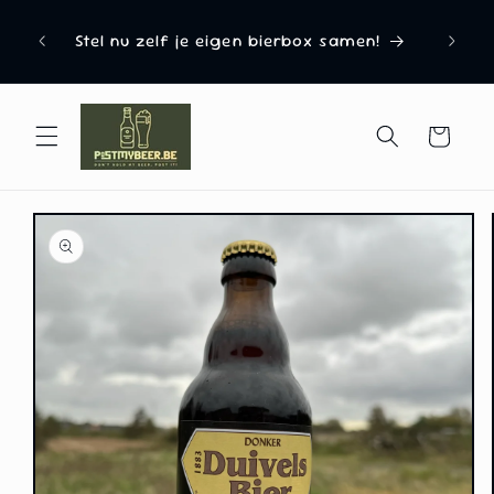
naar
Uitgero
d van
de
Stel nu zelf je eigen bierbox samen!
Del
content
Winkelwagen
a direct naar
roductinformatie