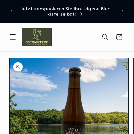
Direkt
zum
 dem
Jetzt komponieren Sie Ihre eigene Bier
Inhalt
kiste selbst!
Warenkorb
oduktinformationen
ingen