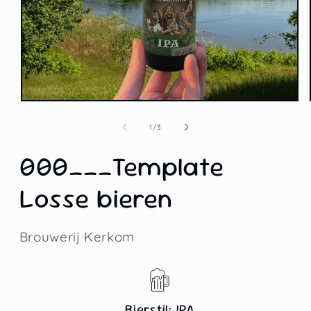
Medien
1
in
von
1
/
3
Modal
öffnen
000___Template
Losse bieren
Brouwerij Kerkom
Bierstil: IPA