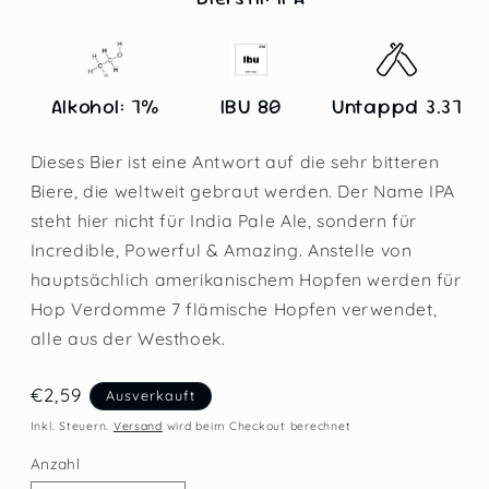
Alkohol: 7%
IBU 80
Untappd 3.37
Dieses Bier ist eine Antwort auf die sehr bitteren
Biere, die weltweit gebraut werden. Der Name IPA
steht hier nicht für India Pale Ale, sondern für
Incredible, Powerful & Amazing. Anstelle von
hauptsächlich amerikanischem Hopfen werden für
Hop Verdomme 7 flämische Hopfen verwendet,
alle aus der Westhoek.
Normaler
€2,59
Ausverkauft
Preis
Inkl. Steuern.
Versand
wird beim Checkout berechnet
Anzahl