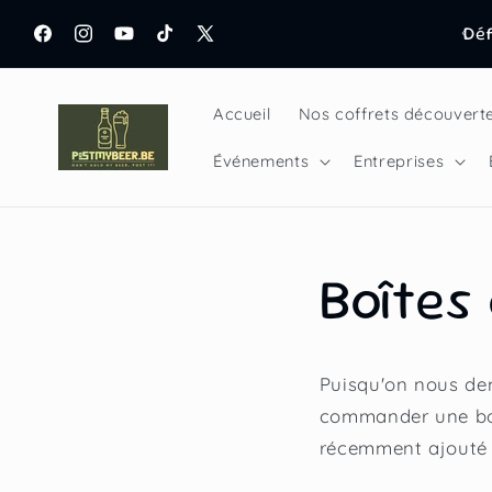
et
ervice d'abonnement à la bière connu du Podcast
passer
Déf
"Bierklap" !
au
Facebook
Instagram
YouTube
TikTok
X
contenu
(Twitter)
Accueil
Nos coffrets découvert
Événements
Entreprises
Boîtes 
Puisqu'on nous dem
commander une box
récemment ajouté c