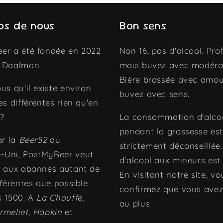
os de nous
Bon sens
er a été fondée en 2022
Non 16, pas d'alcool. Prof
 Daalman.
mais buvez avec modéra
Bière brassée avec amou
us qu'il existe environ
buvez avec sens.
es différentes rien qu'en
?
La consommation d'alco
pendant la grossesse est
ar la
Beer52
du
strictement déconseillée
Uni, PostMyBeer veut
d'alcool aux mineurs est 
r aux abonnés autant de
En visitant notre site, vo
fférentes que possible
confirmez que vous avez
s 1500. A
La Chouffe,
ou plus
rmeliet, Hapkin
et