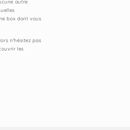
aucune autre
uelles
une box dont vous
lors n'hésitez pas
couvrir les