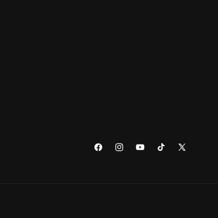
Facebook
Instagram
YouTube
TikTok
X
(Twitter)