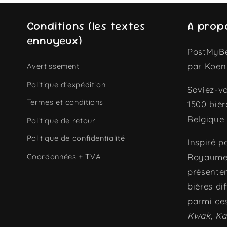
Conditions (les textes
A prop
ennuyeux)
PostMyBe
par Koen
Avertissement
Politique d'expédition
Saviez-vo
Termes et conditions
1500 bièr
Belgique 
Politique de retour
Politique de confidentialité
Inspiré p
Coordonnées + TVA
Royaume-
présente
bières di
parmi ce
Kwak, Ka