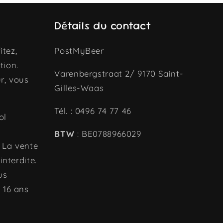
Détails du contact
itez,
PostMyBeer
tion.
Varenbergstraat 2/ 9170 Saint-
r, vous
Gilles-Waas
Tél. : 0496 74 77 46
ol
BTW
: BE0788966029
. La vente
interdite.
us
 16 ans